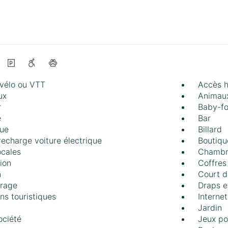
 vélo ou VTT
Accès 
ux
Animau
r
Baby-fo
e
Bar
que
Billard
recharge voiture électrique
Boutiqu
ocales
Chambr
ion
Coffres 
n
Court d
trage
Draps e
ns touristiques
Internet
Jardin
ociété
Jeux po