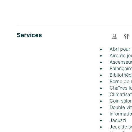
Services
Abri pour
Aire de je
Ascenseu
Balançoir
Bibliothè
Borne de 
Chaînes l
Climatisat
Coin salo
Double vi
Informatio
Jacuzzi
Jeux de s