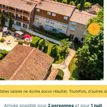
ates saisies ne donne aucun résultat. Toutefois, d'autres d
Arrivée possible pour
2 personnes
et pour
1 nuit
.