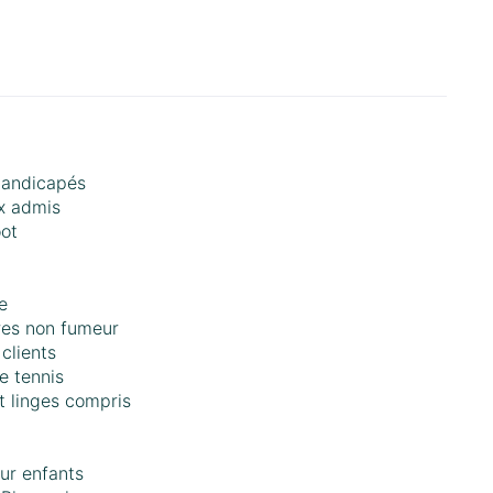
handicapés
x admis
ot
e
es non fumeur
clients
e tennis
t linges compris
ur enfants