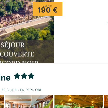
VALEUR
190 €
eine
24170 SIORAC EN PERIGORD