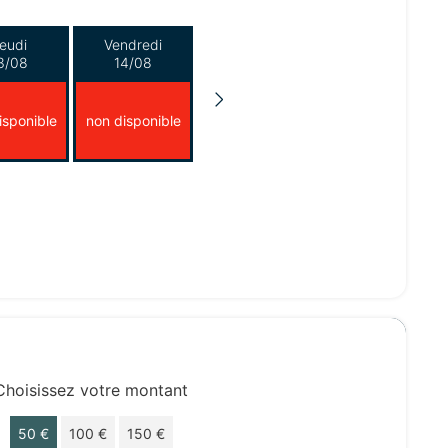
eudi
Vendredi
3/08
14/08
isponible
non disponible
Choisissez votre montant
50 €
100 €
150 €