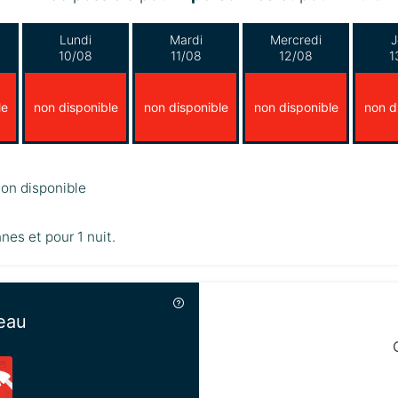
Lundi
Mardi
Mercredi
J
10/08
11/08
12/08
1
le
non disponible
non disponible
non disponible
non d
on disponible
nnes et pour 1 nuit.
eau