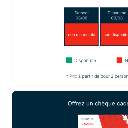
Samedi
Dimanche
08/08
09/08
non disponible
non disponib
Disponible
N
* Prix à partir de pour 2 perso
Offrez un chèque cad
CHÈQUE
CADEAU