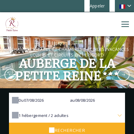
Appeler
68 CHAMBRES, TABLE ET CHAMBRES 3 ÉTOILES ,VACANCES
LOISIRS ET CIRCUITS EN PERIGORD
AUBERGE DE LA
PETITE REINE
Du
au
1
hébergement /
2
adultes
RECHERCHER