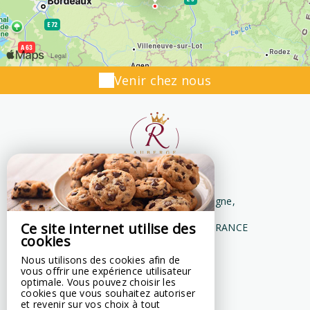
Venir chez nous
Auberge de la Petite Reine
21 Chemin Du Moulin De Campagne,
Lieu Dit Campagne,
Ce site internet utilise des
24170 SIORAC EN PERIGORD - FRANCE
cookies
+33 5 53 31 60 42
Nous utilisons des cookies afin de
Contacter par email
vous offrir une expérience utilisateur
optimale. Vous pouvez choisir les
cookies que vous souhaitez autoriser
et revenir sur vos choix à tout