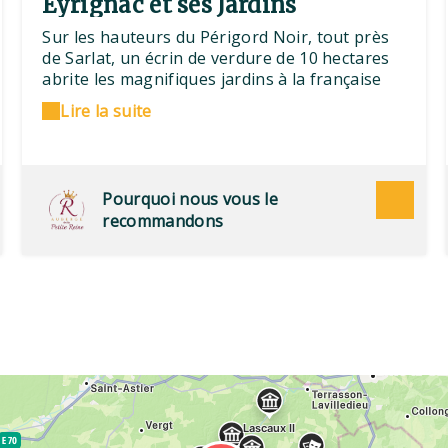
Eyrignac et ses Jardins
Sur les hauteurs du Périgord Noir, tout près
de Sarlat, un écrin de verdure de 10 hectares
abrite les magnifiques jardins à la française
d'Eyrignac. Dans ce lieu intemporel, venez
Lire la suite
assister au spectacle de la Nature : 300
sculptures végétales taillées avec excellence
par les jardiniers dans la tradition du travail
manuel à l'ancienne, fontaines, miroirs d'eau,
Pourquoi nous vous le
jeux d'ombres et de lumière, parterres de
recommandons
fleurs. Ce patrimoine architectural est habité
depuis 500 ans par la même famille qui
compte dans sa généalogie l'illustre auteur de
la tirade « Fier comme Artaban ».