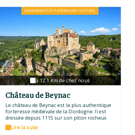
MONUMENTS ET PATRIMOINE CULTUREL
à 12.1 Km de chez nous
Château de Beynac
Le château de Beynac est la plus authentique
forteresse médiévale de la Dordogne. Il est
dressée depuis 1115 sur son piton rocheux
dominant le village de Beynac-et-Cazenac, et
Lire la suite
la Dordogne. Visiter Beynac, c’est traverser 5