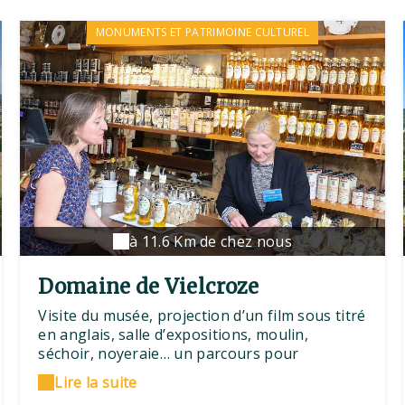
nature, jeux d’antan, ateliers à thème, jeu de
piste médiéval sans oublier nos célèbres
MONUMENTS ET PATRIMOINE CULTUREL
nocturnes.Ouvert du 03 avril au 30 septembre
2026Nouveauté: Parcours de visite
scénographié et illustré, jeu enfant 4-7 ans «
Le parcours du petit chevalier »Animation sur
réservation: Les nocturnes estivales
Mystères&Lumières, Escape Game toute
l’année
à 11.6 Km de chez nous
Domaine de Vielcroze
Visite du musée, projection d’un film sous titré
en anglais, salle d’expositions, moulin,
séchoir, noyeraie… un parcours pour
découvrir l’histoire, la culture et le travail des
Lire la suite
noyers.Producteur de noix bio et d’huile de