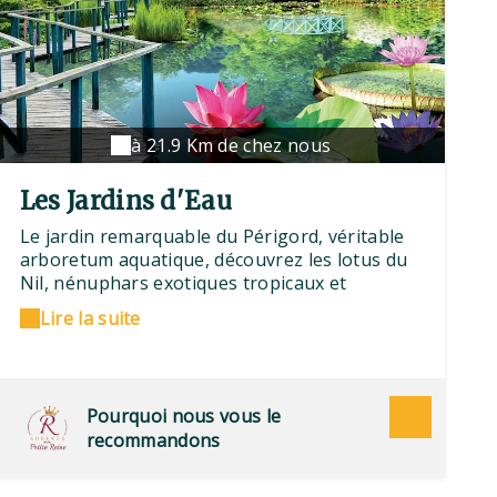
à 21.9 Km de chez nous
Les Jardins d'Eau
Le jardin remarquable du Périgord, véritable
arboretum aquatique, découvrez les lotus du
Nil, nénuphars exotiques tropicaux et
papyrus sur les plans d'eau, bassins entre
Lire la suite
ruisseaux, cascades, pont japonais et
passerelles à fleur d'eau. Unique en Europe,
labyrinthe aquatique plus de 500 mètres de
passerelle, gratuit pour les petits,
Pourquoi nous vous le
nourrissage des carpes Koi.
recommandons